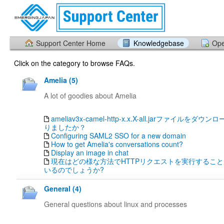
Support Center Home
Knowledgebase
Ope
Click on the category to browse FAQs.
Amelia (5)
A lot of goodies about Amelia
ameliav3x-camel-http-x.x.X-all.jarファイルを
りましたか？
Configuring SAML2 SSO for a new domain
How to get Amelia's conversations count?
Display an image in chat
現在はどの様な方法でHTTPリクエストを実行するこ
いるのでしょうか?
General (4)
General questions about linux and processes